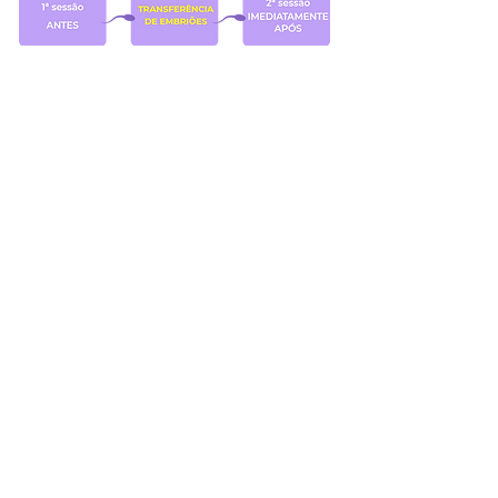
Agende o seu Protocolo de Paulus!
Se você vai realizar uma Fertilização in
Vitro ou está prestes a transferir um
embrião, não se esqueça de agendar
o seu Protocolo de Paulus com a Dra.
Kamila Gualda. Entre em contato com
a secretária e garanta o suporte ideal
para o sucesso do seu tratamento!