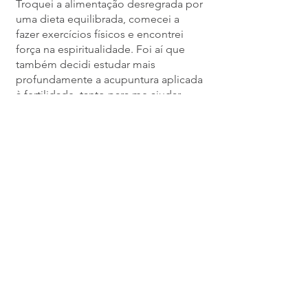
Troquei a alimentação desregrada por
uma dieta equilibrada, comecei a
fazer exercícios físicos e encontrei
força na espiritualidade. Foi aí que
também decidi estudar mais
profundamente a acupuntura aplicada
à fertilidade, tanto para me ajudar
quanto para apoiar outras mulheres.
Após seis tentativas de FIV, finalmente,
em 2019, com muita fé e dedicação,
nosso tão sonhado positivo chegou.
A Gabriela, nossa bebê arco-íris,
nasceu no Dia dos Arcanjos, trazendo
luz e significado ao longo caminho
que percorremos.
Hoje, depois de passar por tantas
experiências e aprender tanto, dedico
minha prática a ajudar outras mulheres
a alcançarem seus sonhos de