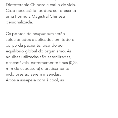
Dietoterapia Chinesa e estilo de vida.
Caso necessário, poderá ser prescrita
uma Fórmula Magistral Chinesa
personalizada.
Os pontos de acupuntura serão
selecionados e aplicados em todo o
corpo da paciente, visando ao
equilíbrio global do organismo. As
agulhas utilizadas são esterilizadas,
descartáveis, extremamente finas (0,25
mm de espessura) e praticamente
indolores ao serem inseridas.
Após a assepsia com álcool, as
agulhas são introduzidas na pele e
permanecem no local por
aproximadamente 30 minutos.
O consultório oferece um ambiente
relaxante, com música ambiente,