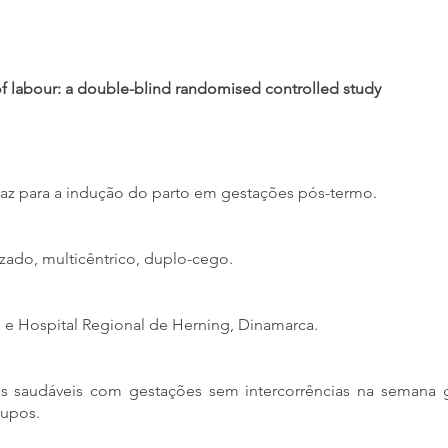
of labour: a double-blind randomised controlled study
icaz para a indução do parto em gestações pós-termo.
ado, multicêntrico, duplo-cego.
s e Hospital Regional de Herning, Dinamarca.
s saudáveis ​​com gestações sem intercorrências na semana 
rupos.