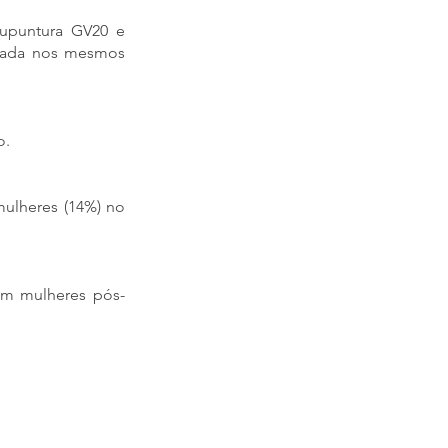
upuntura GV20 e
ulada nos mesmos
o.
mulheres (14%) no
em mulheres pós-